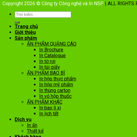
Copyright 2026 © Công ty Công nghệ và In NSP
| ALL RIGHTS
Trang chủ
Giới thiệu
Sản phẩm
ẤN PHẨM QUẢNG CÁO
In Brochure
In Catalogue
In tờ rơi
In túi giấy
ẤN PHẨM BAO BÌ
In hộp thực phẩm
In hộp mỹ phẩm
In thùng carton
In vỏ hộp thuốc
ẤN PHẨM KHÁC
In bao lì xì
In lịch tết
Dịch vụ
In ấn
Thiết kế
Khách hàng