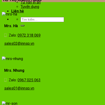
Tư vấn in ấn
Tuyển dụng
Liên hệ
Mrs. Hà
Zalo:
0972 318 069
sales02@innsp.vn
Mrs. Nhung
Zalo:
0967 025 063
sales01@innsp.vn