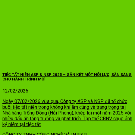
TIỆC TẤT NIÊN ASP & NSP 2025 – GẮN KẾT MỘT NỘI LỰC, SẴN SÀNG
CHO HÀNH TRÌNH MỚI
12/02/2026
Ngày 07/02/2026 vừa qua, Công ty ASP và NSP đã tổ chức
buổi tiệc tất niên trong không khí ấm cúng và trang trọng tại
Nhà hàng Trống Đồng (Hải Phòng), khép lại một năm 2025 với
nhiều dấu ấn tăng trưởng và phát triển. Tập thể CBNV chụp ảnh
kỷ niệm tại tiệc tất
CÔNG TY TNHH CÔNG NGHỆ VÀ IN NSP