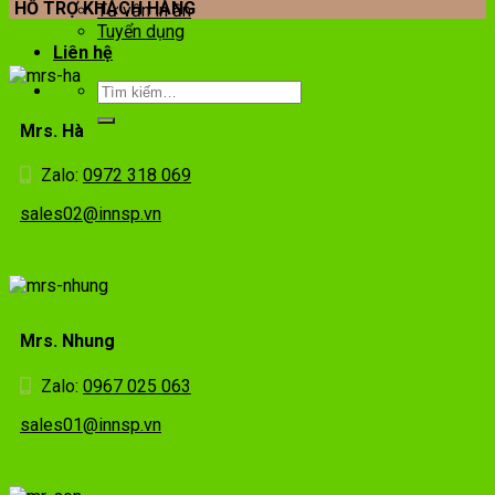
HỖ TRỢ KHÁCH HÀNG
Tư vấn in ấn
Tuyển dụng
Liên hệ
Mrs. Hà
Zalo:
0972 318 069
sales02@innsp.vn
Mrs. Nhung
Zalo:
0967 025 063
sales01@innsp.vn