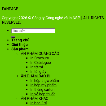
FANPAGE
Copyright 2026 © Công ty Công nghệ và In NSP
| ALL RIGHTS
RESERVED
.
Trang chủ
Giới thiệu
Sản phẩm
ẤN PHẨM QUẢNG CÁO
In Brochure
In Catalogue
In tờ rơi
In túi giấy
ẤN PHẨM BAO BÌ
In hộp thực phẩm
In hộp mỹ phẩm
In thùng carton
In vỏ hộp thuốc
ẤN PHẨM KHÁC
In bao lì xì