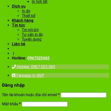
In lịch tết
Dịch vụ
In ấn
Thiết kế
Khách hàng
Tin tức
Tin nội bộ
Tư vấn in ấn
Tuyển dụng
Liên hệ
|
Hotline:
0967025063
Hotline: 0967 025 063
Fanpage In NSP
Đăng nhập
Tên tài khoản hoặc địa chỉ email
*
Mật khẩu
*