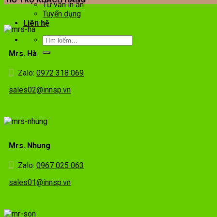
Tư vấn in ấn
Tuyển dụng
Liên hệ
Mrs. Hà
Zalo:
0972 318 069
sales02@innsp.vn
Mrs. Nhung
Zalo:
0967 025 063
sales01@innsp.vn