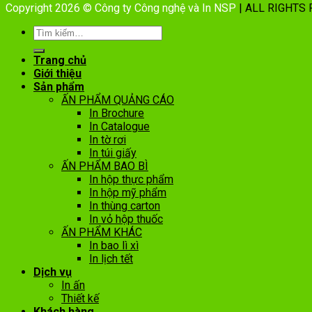
Copyright 2026 © Công ty Công nghệ và In NSP
| ALL RIGHTS
Trang chủ
Giới thiệu
Sản phẩm
ẤN PHẨM QUẢNG CÁO
In Brochure
In Catalogue
In tờ rơi
In túi giấy
ẤN PHẨM BAO BÌ
In hộp thực phẩm
In hộp mỹ phẩm
In thùng carton
In vỏ hộp thuốc
ẤN PHẨM KHÁC
In bao lì xì
In lịch tết
Dịch vụ
In ấn
Thiết kế
Khách hàng