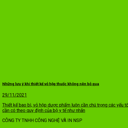
Những lưu ý khi thiết kế vỏ hộp thuốc không nên bỏ qua
29/11/2021
Thiết kế bao bì, vỏ hộp dược phẩm luôn cần chú trọng các yếu 
cần có theo quy định của bộ y tế như nhãn
CÔNG TY TNHH CÔNG NGHỆ VÀ IN NSP