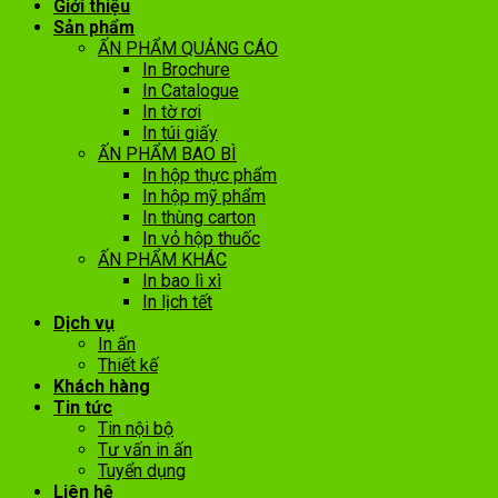
Giới thiệu
Sản phẩm
ẤN PHẨM QUẢNG CÁO
In Brochure
In Catalogue
In tờ rơi
In túi giấy
ẤN PHẨM BAO BÌ
In hộp thực phẩm
In hộp mỹ phẩm
In thùng carton
In vỏ hộp thuốc
ẤN PHẨM KHÁC
In bao lì xì
In lịch tết
Dịch vụ
In ấn
Thiết kế
Khách hàng
Tin tức
Tin nội bộ
Tư vấn in ấn
Tuyển dụng
Liên hệ