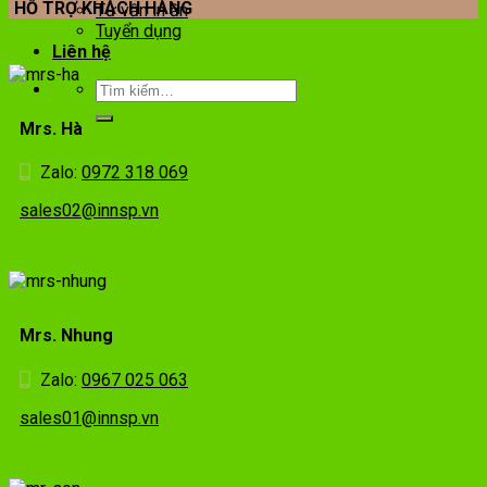
HỖ TRỢ KHÁCH HÀNG
Tư vấn in ấn
Tuyển dụng
Liên hệ
Mrs. Hà
Zalo:
0972 318 069
sales02@innsp.vn
Mrs. Nhung
Zalo:
0967 025 063
sales01@innsp.vn