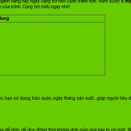
g ngành hàng này ngày càng trở nên cạnh tranh hơn. Nắm được
5 mẹ
 của mình. Cùng tìm hiểu ngay nhé!
dung
ần, hạn sử dụng, bảo quản, ngày tháng sản xuất…giúp người tiêu 
o dễ nhìn, dễ đọc đồng thời không đơn giản quá hay bị rối mắt. N