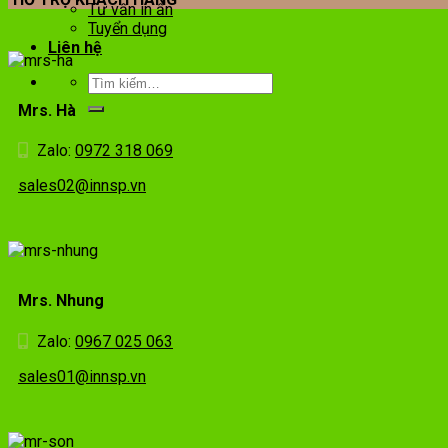
Tư vấn in ấn
Tuyển dụng
Liên hệ
Mrs. Hà
Zalo:
0972 318 069
sales02@innsp.vn
Mrs. Nhung
Zalo:
0967 025 063
sales01@innsp.vn