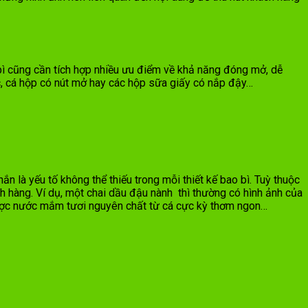
bì cũng cần tích hợp nhiều ưu điểm về khả năng đóng mở, dễ
c, cá hộp có nút mở hay các hộp sữa giấy có nắp đậy…
n là yếu tố không thể thiếu trong mỗi thiết kế bao bì. Tuỳ thuộc
hàng. Ví dụ, một chai dầu đậu nành thì thường có hình ảnh của
ược nước mắm tươi nguyên chất từ cá cực kỳ thơm ngon…