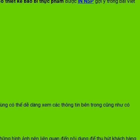
o thiết kế bao bì thực phẩm
được
IN NSP
gợi ý trong bài viết
dùng có thể dễ dàng xem các thông tin bên trong cũng như có
hững hình ảnh nên liên quan đến nội dung để thu hút khách hàng