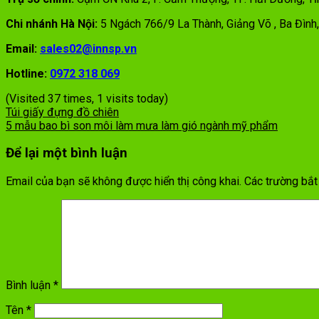
Chi nhánh Hà Nội:
5 Ngách 766/9 La Thành, Giảng Võ , Ba Đình,
Email:
sales02@innsp.vn
Hotline:
0972 318 069
(Visited 37 times, 1 visits today)
Túi giấy đựng đồ chiên
5 mẫu bao bì son môi làm mưa làm gió ngành mỹ phẩm
Để lại một bình luận
Email của bạn sẽ không được hiển thị công khai.
Các trường bắ
Bình luận
*
Tên
*