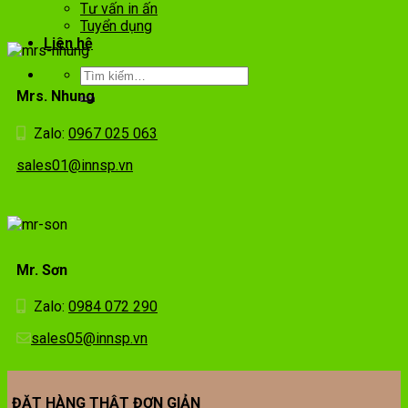
Tư vấn in ấn
Tuyển dụng
Liên hệ
Mrs. Nhung
Zalo:
0967 025 063
sales01@innsp.vn
Mr. Sơn
Zalo:
0984 072 290
sales05@innsp.vn
ĐẶT HÀNG THẬT ĐƠN GIẢN