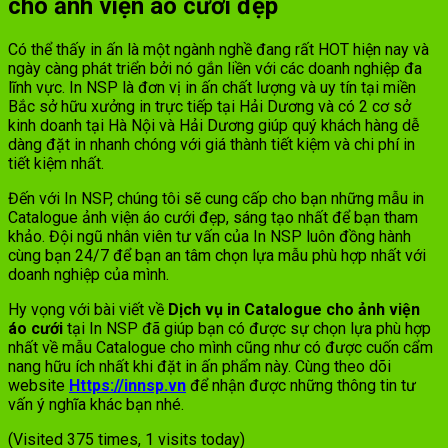
cho ảnh viện áo cưới đẹp
Có thể thấy in ấn là một ngành nghề đang rất HOT hiện nay và
ngày càng phát triển bởi nó gắn liền với các doanh nghiệp đa
lĩnh vực. In NSP là đơn vị in ấn chất lượng và uy tín tại miền
Bắc sở hữu xưởng in trực tiếp tại Hải Dương và có 2 cơ sở
kinh doanh tại Hà Nội và Hải Dương giúp quý khách hàng dễ
dàng đặt in nhanh chóng với giá thành tiết kiệm và chi phí in
tiết kiệm nhất.
Đến với In NSP, chúng tôi sẽ cung cấp cho bạn những mẫu in
Catalogue ảnh viện áo cưới đẹp, sáng tạo nhất để bạn tham
khảo. Đội ngũ nhân viên tư vấn của In NSP luôn đồng hành
cùng bạn 24/7 để bạn an tâm chọn lựa mẫu phù hợp nhất với
doanh nghiệp của mình.
Hy vọng với bài viết về
Dịch vụ in Catalogue cho ảnh viện
áo cưới
tại In NSP đã giúp bạn có được sự chọn lựa phù hợp
nhất về mẫu Catalogue cho mình cũng như có được cuốn cẩm
nang hữu ích nhất khi đặt in ấn phẩm này. Cùng theo dõi
website
Https://innsp.vn
để nhận được những thông tin tư
vấn ý nghĩa khác bạn nhé.
(Visited 375 times, 1 visits today)