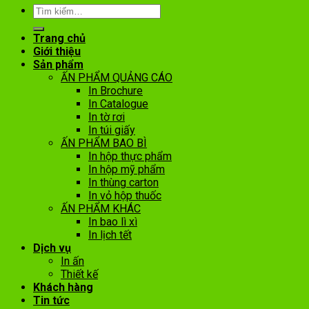
Trang chủ
Giới thiệu
Sản phẩm
ẤN PHẨM QUẢNG CÁO
In Brochure
In Catalogue
In tờ rơi
In túi giấy
ẤN PHẨM BAO BÌ
In hộp thực phẩm
In hộp mỹ phẩm
In thùng carton
In vỏ hộp thuốc
ẤN PHẨM KHÁC
In bao lì xì
In lịch tết
Dịch vụ
In ấn
Thiết kế
Khách hàng
Tin tức