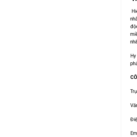
Hiệ
nhắ
độc
miề
nhâ
Hy 
phả
CÔ
Tr
Văn
Điệ
Ema