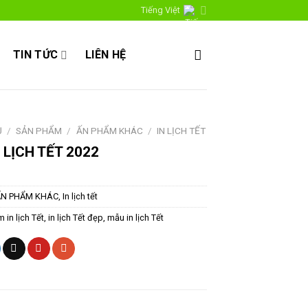
Tiếng Việt
TIN TỨC
LIÊN HỆ
Ủ
/
SẢN PHẨM
/
ẤN PHẨM KHÁC
/
IN LỊCH TẾT
 LỊCH TẾT 2022
ẤN PHẨM KHÁC
,
In lịch tết
m in lịch Tết
,
in lịch Tết đẹp
,
mẫu in lịch Tết