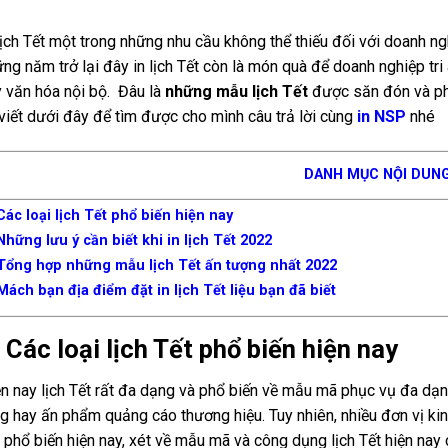
lịch Tết một trong những nhu cầu không thể thiếu đối với doanh ng
ng năm trở lại đây in lịch Tết còn là món quà để doanh nghiệp tri
 văn hóa nội bộ. Đâu là
những mẫu lịch Tết
được săn đón và ph
viết dưới đây để tìm được cho mình câu trả lời cùng
in NSP
nhé
DANH MỤC NỘI DUN
Các loại lịch Tết phổ biến hiện nay
Những lưu ý cần biết khi in lịch Tết 2022
 Tổng hợp những mẫu lịch Tết ấn tượng nhất 2022
Mách bạn địa điểm đặt in lịch Tết liệu bạn đã biết
 Các loại lịch Tết phổ biến hiện nay
n nay lịch Tết rất đa dạng và phổ biến về mẫu mã phục vụ đa dạ
g hay ấn phẩm quảng cáo thương hiệu. Tuy nhiên, nhiều đơn vị ki
 phổ biến hiện nay, xét về mẫu mã và công dụng lịch Tết hiện nay c