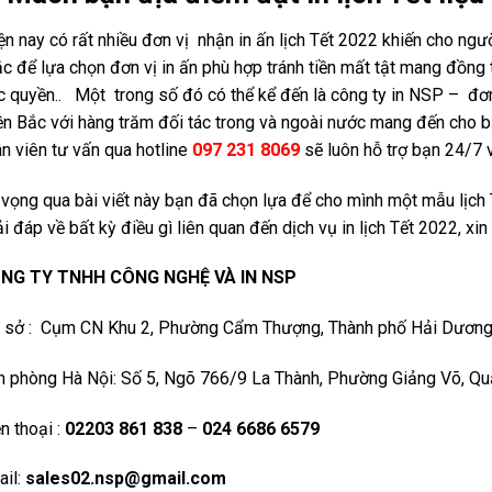
n nay có rất nhiều đơn vị nhận in ấn lịch Tết 2022 khiến cho ng
c để lựa chọn đơn vị in ấn phù hợp tránh tiền mất tật mang đồn
 quyền.. Một trong số đó có thể kể đến là công ty in NSP – đơn 
n Bắc với hàng trăm đối tác trong và ngoài nước mang đến cho bạ
n viên tư vấn qua hotline
097 231 8069
sẽ luôn hỗ trợ bạn 24/7 
vọng qua bài viết này bạn đã chọn lựa để cho mình một mẫu lịch
i đáp về bất kỳ điều gì liên quan đến dịch vụ in lịch Tết 2022, xin 
NG TY TNHH CÔNG NGHỆ VÀ IN NSP
ụ sở : Cụm CN Khu 2, Phường Cẩm Thượng, Thành phố Hải Dương
 phòng Hà Nội: Số 5, Ngõ 766/9 La Thành, Phường Giảng Võ, Quậ
n thoại :
02203 861 838
–
024 6686 6579
il:
sales02.nsp@gmail.com