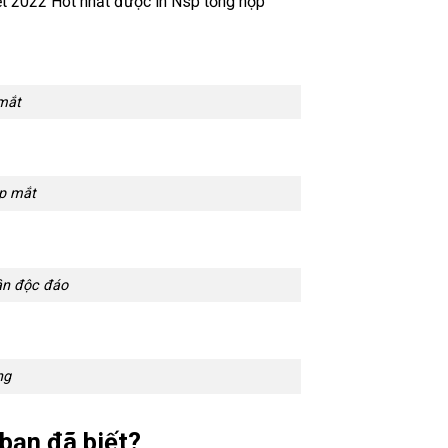
ết 2022 Hot nhất được in Nsp tổng hợp
 mắt
ẹp mắt
ân độc đáo
ng
 bạn đã biết?