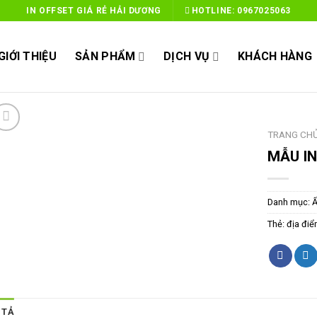
IN OFFSET GIÁ RẺ HẢI DƯƠNG
HOTLINE:
0967025063
GIỚI THIỆU
SẢN PHẨM
DỊCH VỤ
KHÁCH HÀNG
TRANG CH
MẪU IN
Danh mục:
Thẻ:
địa điể
 TẢ