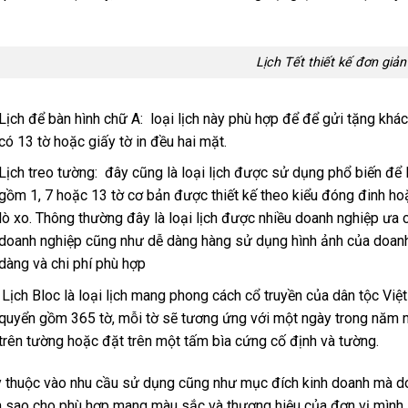
Lịch Tết thiết kế đơn giản
Lịch để bàn hình chữ A: loại lịch này phù hợp để để gửi tặng kh
có 13 tờ hoặc giấy tờ in đều hai mặt.
Lịch treo tường: đây cũng là loại lịch được sử dụng phổ biến để 
gồm 1, 7 hoặc 13 tờ cơ bản được thiết kế theo kiểu đóng đinh h
lò xo. Thông thường đây là loại lịch được nhiều doanh nghiệp ưa 
doanh nghiệp cũng như dễ dàng hàng sử dụng hình ảnh của doan
dàng và chi phí phù hợp
Lịch Bloc là loại lịch mang phong cách cổ truyền của dân tộc Việ
quyển gồm 365 tờ, mỗi tờ sẽ tương ứng với một ngày trong năm n
trên tường hoặc đặt trên một tấm bìa cứng cố định và tường.
 thuộc vào nhu cầu sử dụng cũng như mục đích kinh doanh mà do
h sao cho phù hợp mang màu sắc và thương hiệu của đơn vị mình