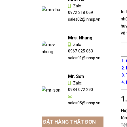
Zalo:
In 
0972 318 069
nhữ
sales02@innsp.vn
huy
và 
Mrs. Nhung
Zalo:
0967 025 063
sales01@innsp.vn
1. 
2. 
3.
Mr. Sơn
4. 
Zalo:
0984 072 290
1.
sales05@innsp.vn
Hiệ
tặn
ĐẶT HÀNG THẬT ĐƠN
Tết