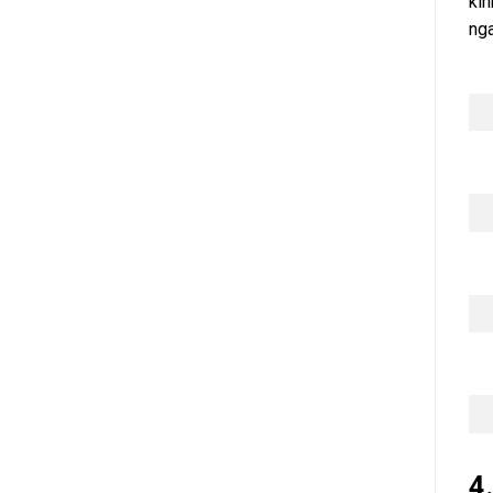
kin
ng
4