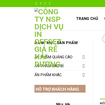
Skip
to
content
TRANG CHỦ
DANH MỤC SẢN PHẨM
ẤN PHẨM QUẢNG CÁO
ẤN PHẨM BAO BÌ
ẤN PHẨM KHÁC
HỖ TRỢ KHÁCH HÀNG
MÔ
Mrs. Hà